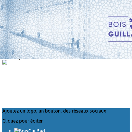
Exporter les lignes sélectionnées
Exporter toutes les colonnes
Exporter uniquement les colonnes affichées
Menu
?>
Images de la page d'accueil
Cliquez pour éditer
Ajoutez un logo, un bouton, des réseaux sociaux
Cliquez pour éditer