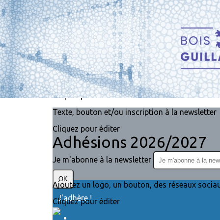
Exporter les lignes sélectionnées
Exporter toutes les colonnes
Exporter uniquement les colonnes affichées
Menu
?>
Images de la page d'accueil
Cliquez pour éditer
Texte, bouton et/ou inscription à la newsletter
Cliquez pour éditer
Adhésions 2026/2027
Je m'abonne à la newsletter
OK
Ajoutez un logo, un bouton, des réseaux socia
J'adhère !
Cliquez pour éditer