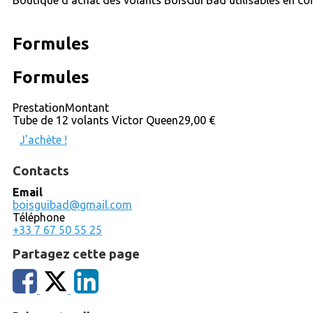
Boutique d'achat des volants BoisGui'Bad utilisables en co
Formules
Formules
Prestation
Montant
Tube de 12 volants Victor Queen
29,00 €
J'achète !
Contacts
Email
boisguibad@gmail.com
Téléphone
+33 7 67 50 55 25
Partagez cette page