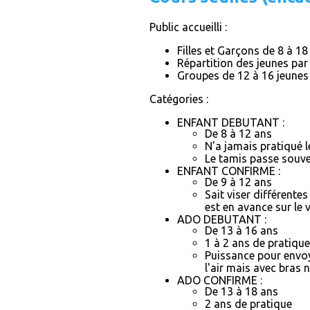
Public accueilli :
Filles et Garçons de 8 à 18
Répartition des jeunes par
Groupes de 12 à 16 jeunes 
Catégories :
ENFANT DEBUTANT :
De 8 à 12 ans
N'a jamais pratiqué l
Le tamis passe souven
ENFANT CONFIRME :
De 9 à 12 ans
Sait viser différente
est en avance sur le 
ADO DEBUTANT :
De 13 à 16 ans
1 à 2 ans de pratique
Puissance pour envoye
l'air mais avec bras
ADO CONFIRME :
De 13 à 18 ans
2 ans de pratique