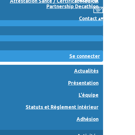
Attestation Santé / Certificat Médical
Partnership Decathlon
Contact
▴
▾
Se connecter
Actualités
Présentation
L'équipe
Statuts et Règlement intérieur
Adhésion