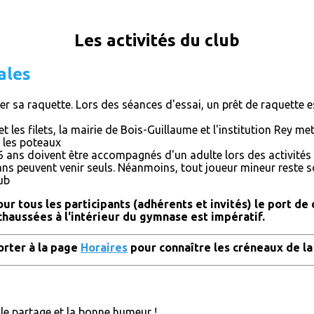
Les activités du club
ales
r sa raquette. Lors des séances d'essai, un prêt de raquette es
et les filets, la mairie de Bois-Guillaume et l'institution Rey m
et les poteaux
 ans doivent être accompagnés d'un adulte lors des activités 
ans peuvent venir seuls. Néanmoins, tout joueur mineur reste s
ub
our tous les participants (adhérents et invités) le port de
chaussées à l'intérieur du gymnase est impératif.
orter à la page
Horaires
pour connaître les créneaux de la
e partage et la bonne humeur !