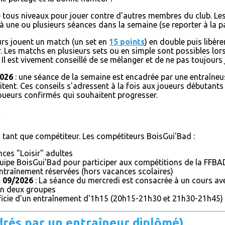
 tous niveaux pour jouer contre d'autres membres du club. Les
, à une ou plusieurs séances dans la semaine (se reporter à la 
urs jouent un match (un set en
15 points
) en double puis libère
 Les matchs en plusieurs sets ou en simple sont possibles lors
 Il est vivement conseillé de se mélanger et de ne pas toujours
2026
: une séance de la semaine est encadrée par une entraîneu
itent. Ces conseils s'adressent à la fois aux joueurs débutant
joueurs confirmés qui souhaitent progresser.
r
n tant que compétiteur. Les compétiteurs BoisGui'Bad :
nces "Loisir" adultes
équipe BoisGui'Bad pour participer aux compétitions de la FFBA
ntraînement réservées (hors vacances scolaires)
 09/2026
: La séance du mercredi est consacrée à un cours av
i en deux groupes
icie d'un entraînement d'1h15 (20h15-21h30 et 21h30-21h45)
rés par un entraîneur diplômé)