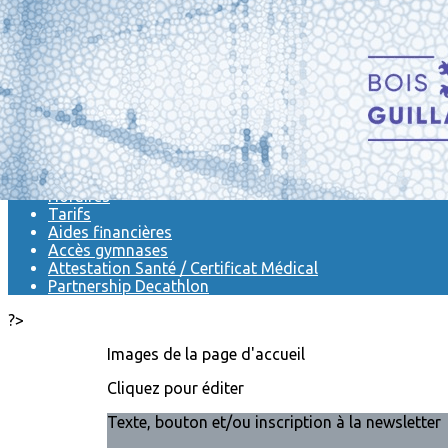
Exporter les lignes sélectionnées
Exporter toutes les colonnes
Exporter uniquement les colonnes affichées
Menu
<
>
Activités
Horaires
Tarifs
Aides financières
Accès gymnases
Attestation Santé / Certificat Médical
Partnership Decathlon
?>
Images de la page d'accueil
Cliquez pour éditer
Texte, bouton et/ou inscription à la newsletter