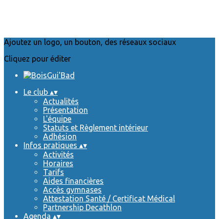
Ajoutez un logo, un bouton, des réseaux sociaux
Cliquez pour éditer
Le club
▴
▾
Actualités
Présentation
L'équipe
Statuts et Règlement intérieur
Adhésion
Infos pratiques
▴
▾
Activités
Horaires
Tarifs
Aides financières
Accès gymnases
Attestation Santé / Certificat Médical
Partnership Decathlon
Agenda
▴
▾