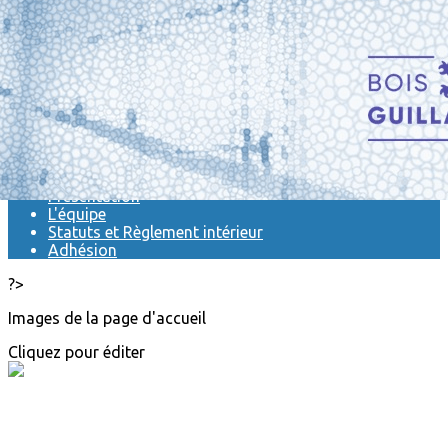
Exporter les lignes sélectionnées
Exporter toutes les colonnes
Exporter uniquement les colonnes affichées
Menu
<
>
Actualités
Présentation
L'équipe
Statuts et Règlement intérieur
Adhésion
?>
Images de la page d'accueil
Cliquez pour éditer