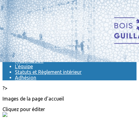
Exporter les lignes sélectionnées
Exporter toutes les colonnes
Exporter uniquement les colonnes affichées
Menu
<
>
Actualités
Présentation
L'équipe
Statuts et Règlement intérieur
Adhésion
?>
Images de la page d'accueil
Cliquez pour éditer