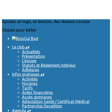
Ajoutez un logo, un bouton, des réseaux sociaux
Cliquez pour éditer
Le club
▴
▾
Actualités
Présentation
L'équipe
Statuts et Règlement intérieur
Adhésion
Infos pratiques
▴
▾
Activités
Horaires
Tarifs
Aides financières
Accès gymnases
Attestation Santé / Certificat Médical
Partnership Decathlon
Agenda
▴
▾