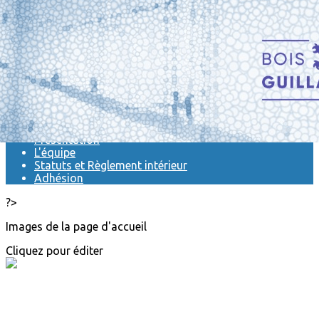
Exporter les lignes sélectionnées
Exporter toutes les colonnes
Exporter uniquement les colonnes affichées
Menu
<
>
Actualités
Présentation
L'équipe
Statuts et Règlement intérieur
Adhésion
?>
Images de la page d'accueil
Cliquez pour éditer