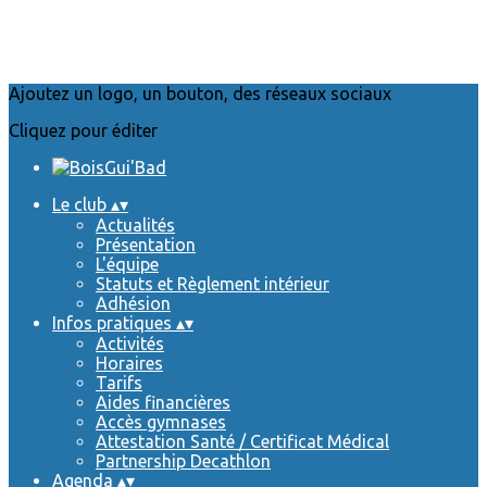
Ajoutez un logo, un bouton, des réseaux sociaux
Cliquez pour éditer
Le club
▴
▾
Actualités
Présentation
L'équipe
Statuts et Règlement intérieur
Adhésion
Infos pratiques
▴
▾
Activités
Horaires
Tarifs
Aides financières
Accès gymnases
Attestation Santé / Certificat Médical
Partnership Decathlon
Agenda
▴
▾