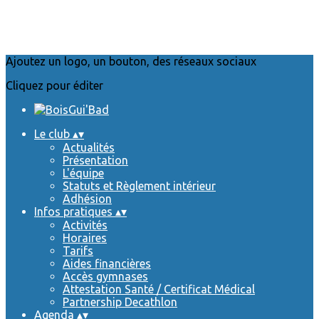
Ajoutez un logo, un bouton, des réseaux sociaux
Cliquez pour éditer
Le club
▴
▾
Actualités
Présentation
L'équipe
Statuts et Règlement intérieur
Adhésion
Infos pratiques
▴
▾
Activités
Horaires
Tarifs
Aides financières
Accès gymnases
Attestation Santé / Certificat Médical
Partnership Decathlon
Agenda
▴
▾