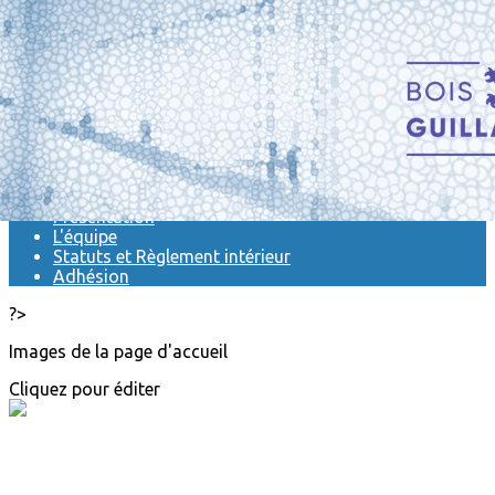
Exporter les lignes sélectionnées
Exporter toutes les colonnes
Exporter uniquement les colonnes affichées
Menu
<
>
Actualités
Présentation
L'équipe
Statuts et Règlement intérieur
Adhésion
?>
Images de la page d'accueil
Cliquez pour éditer