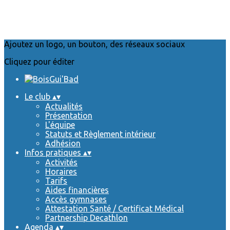
Ajoutez un logo, un bouton, des réseaux sociaux
Cliquez pour éditer
Le club
▴
▾
Actualités
Présentation
L'équipe
Statuts et Règlement intérieur
Adhésion
Infos pratiques
▴
▾
Activités
Horaires
Tarifs
Aides financières
Accès gymnases
Attestation Santé / Certificat Médical
Partnership Decathlon
Agenda
▴
▾