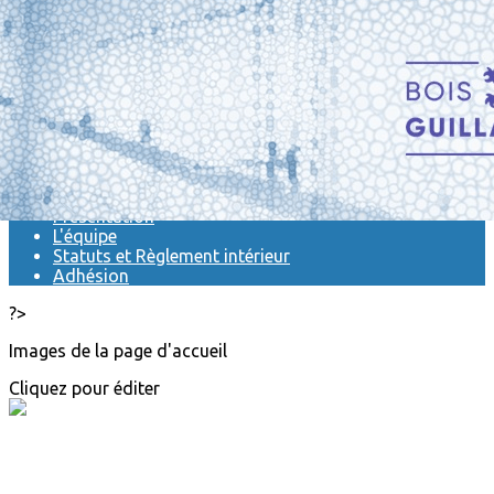
Exporter les lignes sélectionnées
Exporter toutes les colonnes
Exporter uniquement les colonnes affichées
Menu
<
>
Actualités
Présentation
L'équipe
Statuts et Règlement intérieur
Adhésion
?>
Images de la page d'accueil
Cliquez pour éditer