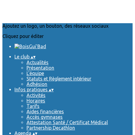
Ajoutez un logo, un bouton, des réseaux sociaux
Cliquez pour éditer
Le club
▴
▾
Actualités
Présentation
L'équipe
Statuts et Règlement intérieur
Adhésion
Infos pratiques
▴
▾
Activités
Horaires
Tarifs
Aides financières
Accès gymnases
Attestation Santé / Certificat Médical
Partnership Decathlon
Agenda
▴
▾