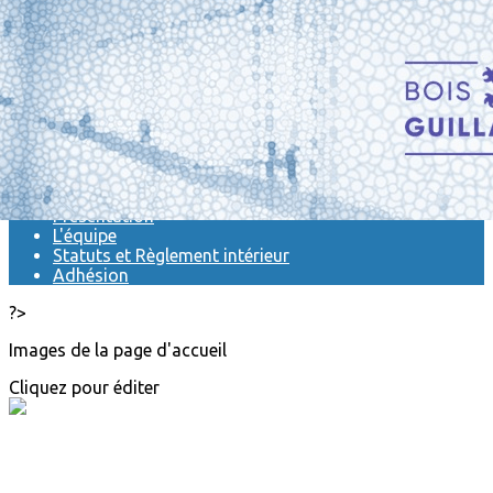
Exporter les lignes sélectionnées
Exporter toutes les colonnes
Exporter uniquement les colonnes affichées
Menu
<
>
Actualités
Présentation
L'équipe
Statuts et Règlement intérieur
Adhésion
?>
Images de la page d'accueil
Cliquez pour éditer