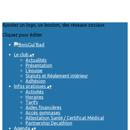
Ajoutez un logo, un bouton, des réseaux sociaux
Cliquez pour éditer
Le club
▴
▾
Actualités
Présentation
L'équipe
Statuts et Règlement intérieur
Adhésion
Infos pratiques
▴
▾
Activités
Horaires
Tarifs
Aides financières
Accès gymnases
Attestation Santé / Certificat Médical
Partnership Decathlon
Agenda
▴
▾