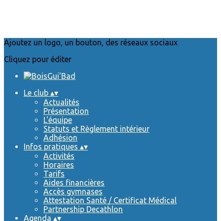
Ajoutez un logo, un bouton, des réseaux sociaux
Cliquez pour éditer
Le club
▴
▾
Actualités
Présentation
L'équipe
Statuts et Règlement intérieur
Adhésion
Infos pratiques
▴
▾
Activités
Horaires
Tarifs
Aides financières
Accès gymnases
Attestation Santé / Certificat Médical
Partnership Decathlon
Agenda
▴
▾