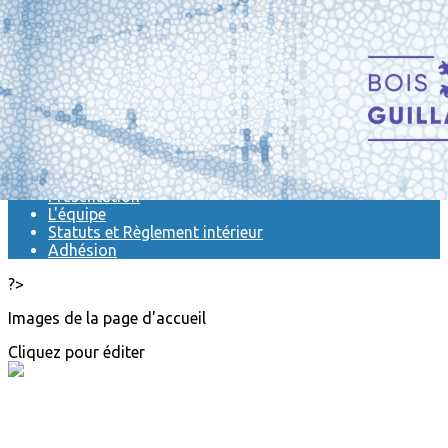
Exporter les lignes sélectionnées
Exporter toutes les colonnes
Exporter uniquement les colonnes affichées
Menu
<
>
Actualités
Présentation
L'équipe
Statuts et Règlement intérieur
Adhésion
?>
Images de la page d'accueil
Cliquez pour éditer